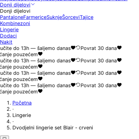
Donji dijelovi
Donji dijelovi
Pantalone
Farmerice
Suknje
Šorcevi
Tajice
Kombinezoni
Lingerie
Dodaci
Nakit
učite do 13h — šaljemo danas
Povrat 30 dana
ćanje pouzećem
učite do 13h — šaljemo danas
Povrat 30 dana
ćanje pouzećem
učite do 13h — šaljemo danas
Povrat 30 dana
ćanje pouzećem
učite do 13h — šaljemo danas
Povrat 30 dana
ćanje pouzećem
Početna
·
Lingerie
·
Dvodjelni lingerie set Blair - crveni