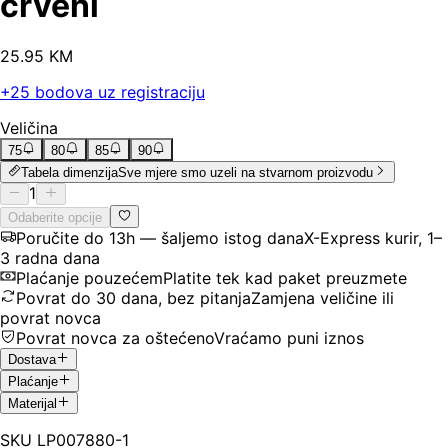
crveni
25
.
95
KM
+
25
bodova uz registraciju
Veličina
75
80
85
90
Tabela dimenzija
Sve mjere smo uzeli na stvarnom proizvodu
1
Odaberite opcije
Poručite do 13h — šaljemo istog dana
X-Express kurir, 1–
3 radna dana
Plaćanje pouzećem
Platite tek kad paket preuzmete
Povrat do 30 dana, bez pitanja
Zamjena veličine ili
povrat novca
Povrat novca za oštećeno
Vraćamo puni iznos
Dostava
Plaćanje
Materijal
SKU
LP007880-1