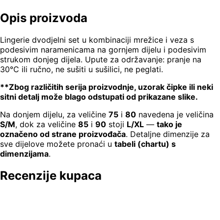
Opis proizvoda
Lingerie dvodjelni set u kombinaciji mrežice i veza s
podesivim naramenicama na gornjem dijelu i podesivim
strukom donjeg dijela. Upute za održavanje: pranje na
30°C ili ručno, ne sušiti u sušilici, ne peglati.
**Zbog različitih serija proizvodnje, uzorak čipke ili neki
sitni detalj može blago odstupati od prikazane slike.
Na donjem dijelu, za veličine
75
i
80
navedena je veličina
S/M
, dok za veličine
85
i
90
stoji
L/XL
—
tako je
označeno od strane proizvođača
. Detaljne dimenzije za
sve dijelove možete pronaći u
tabeli (chartu) s
dimenzijama
.
Recenzije kupaca