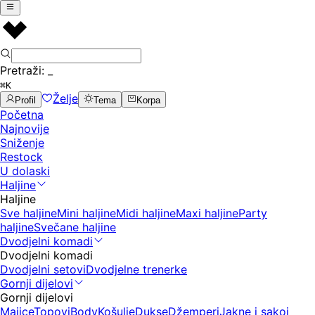
Pretraži:
_
⌘K
Želje
Profil
Tema
Korpa
Početna
Najnovije
Sniženje
Restock
U dolaski
Haljine
Haljine
Sve haljine
Mini haljine
Midi haljine
Maxi haljine
Party
haljine
Svečane haljine
Dvodjelni komadi
Dvodjelni komadi
Dvodjelni setovi
Dvodjelne trenerke
Gornji dijelovi
Gornji dijelovi
Majice
Topovi
Body
Košulje
Dukse
Džemperi
Jakne i sakoi