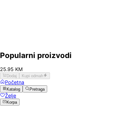
Popularni proizvodi
25
.
95
KM
Dodaj
Kupi odmah
Početna
Katalog
Pretraga
Želje
Korpa