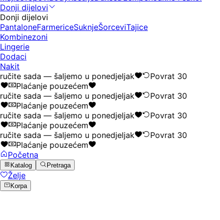
Donji dijelovi
Donji dijelovi
Pantalone
Farmerice
Suknje
Šorcevi
Tajice
Kombinezoni
Lingerie
Dodaci
Nakit
ručite sada — šaljemo u ponedjeljak
Povrat 30
a
Plaćanje pouzećem
ručite sada — šaljemo u ponedjeljak
Povrat 30
a
Plaćanje pouzećem
ručite sada — šaljemo u ponedjeljak
Povrat 30
a
Plaćanje pouzećem
ručite sada — šaljemo u ponedjeljak
Povrat 30
a
Plaćanje pouzećem
Početna
Katalog
Pretraga
Želje
Korpa