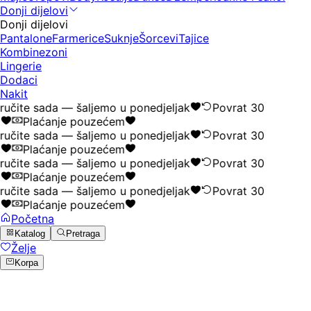
Donji dijelovi
Donji dijelovi
Pantalone
Farmerice
Suknje
Šorcevi
Tajice
Kombinezoni
Lingerie
Dodaci
Nakit
ručite sada — šaljemo u ponedjeljak
Povrat 30
a
Plaćanje pouzećem
ručite sada — šaljemo u ponedjeljak
Povrat 30
a
Plaćanje pouzećem
ručite sada — šaljemo u ponedjeljak
Povrat 30
a
Plaćanje pouzećem
ručite sada — šaljemo u ponedjeljak
Povrat 30
a
Plaćanje pouzećem
Početna
Katalog
Pretraga
Želje
Korpa