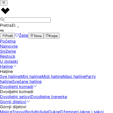
Pretraži:
_
⌘K
Želje
Profil
Tema
Korpa
Početna
Najnovije
Sniženje
Restock
U dolaski
Haljine
Haljine
Sve haljine
Mini haljine
Midi haljine
Maxi haljine
Party
haljine
Svečane haljine
Dvodjelni komadi
Dvodjelni komadi
Dvodjelni setovi
Dvodjelne trenerke
Gornji dijelovi
Gornji dijelovi
Majice
Topovi
Body
Košulje
Dukse
Džemperi
Jakne i sakoi